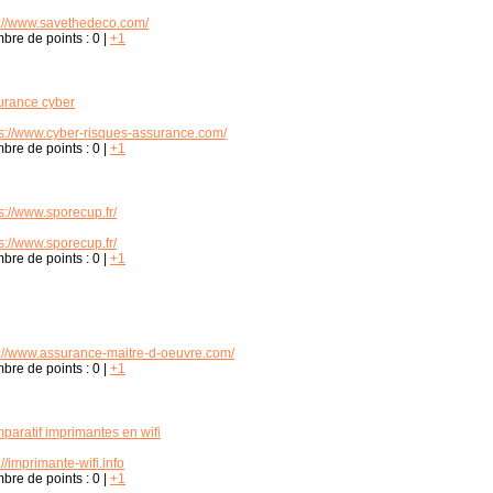
p://www.savethedeco.com/
bre de points :
0
|
+1
urance cyber
ps://www.cyber-risques-assurance.com/
bre de points :
0
|
+1
s://www.sporecup.fr/
s://www.sporecup.fr/
bre de points :
0
|
+1
p://www.assurance-maitre-d-oeuvre.com/
bre de points :
0
|
+1
paratif imprimantes en wifi
://imprimante-wifi.info
bre de points :
0
|
+1