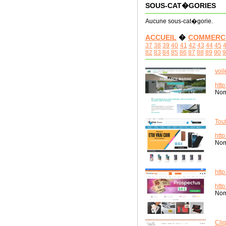
SOUS-CAT�GORIES
Aucune sous-cat�gorie.
ACCUEIL
�
COMMERC
37
38
39
40
41
42
43
44
45
82
83
84
85
86
87
88
89
90
9
voil
http
Nom
Tout
http
Nom
http
http
Nom
Cliq