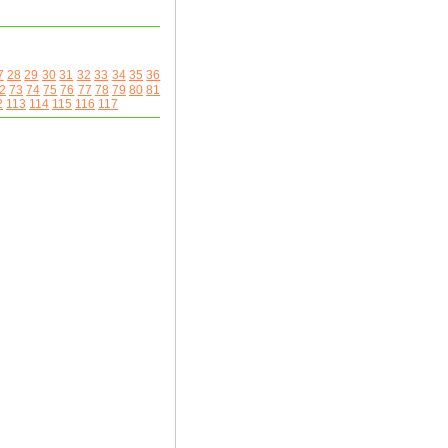
7
28
29
30
31
32
33
34
35
36
2
73
74
75
76
77
78
79
80
81
2
113
114
115
116
117