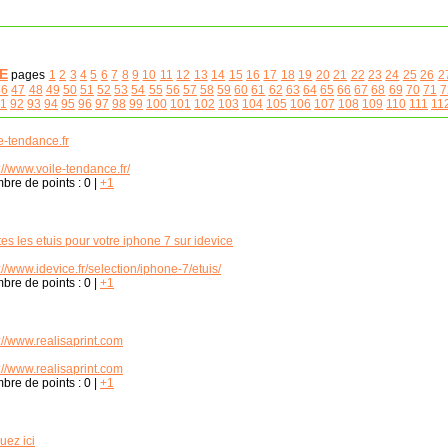
E
pages
1
2
3
4
5
6
7
8
9
10
11
12
13
14
15
16
17
18
19
20
21
22
23
24
25
26
2
46
47
48
49
50
51
52
53
54
55
56
57
58
59
60
61
62
63
64
65
66
67
68
69
70
71
7
1
92
93
94
95
96
97
98
99
100
101
102
103
104
105
106
107
108
109
110
111
11
e-tendance.fr
://www.voile-tendance.fr/
bre de points :
0
|
+1
es les etuis pour votre iphone 7 sur idevice
://www.idevice.fr/selection/iphone-7/etuis/
bre de points :
0
|
+1
://www.realisaprint.com
://www.realisaprint.com
bre de points :
0
|
+1
uez ici