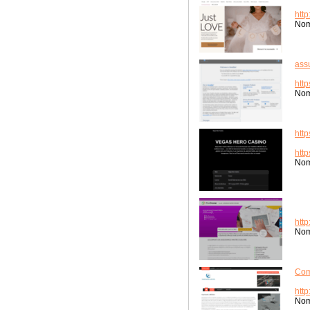
htt
Nom
ass
htt
Nom
http
http
Nom
htt
Nom
Com
http
Nom