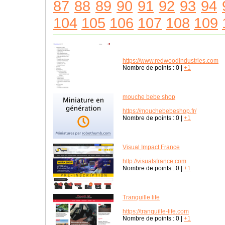
87
88
89
90
91
92
93
94
104
105
106
107
108
109
https://www.redwoodindustries.com
Nombre de points :
0
|
+1
mouche bebe shop
https://mouchebebeshop.fr/
Nombre de points :
0
|
+1
Visual Impact France
http://visualsfrance.com
Nombre de points :
0
|
+1
Tranquille life
https://tranquille-life.com
Nombre de points :
0
|
+1