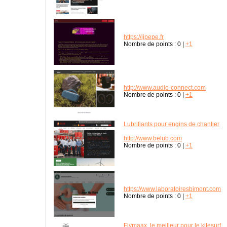
https://jipepe.fr
Nombre de points :
0
|
+1
http://www.audio-connect.com
Nombre de points :
0
|
+1
Lubrifiants pour engins de chantier
http://www.belub.com
Nombre de points :
0
|
+1
https://www.laboratoiresbimont.com
Nombre de points :
0
|
+1
Flymaax, le meilleur pour le kitesurf