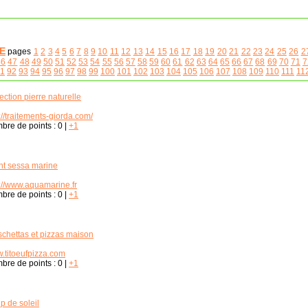
E
pages
1
2
3
4
5
6
7
8
9
10
11
12
13
14
15
16
17
18
19
20
21
22
23
24
25
26
2
46
47
48
49
50
51
52
53
54
55
56
57
58
59
60
61
62
63
64
65
66
67
68
69
70
71
7
1
92
93
94
95
96
97
98
99
100
101
102
103
104
105
106
107
108
109
110
111
11
ection pierre naturelle
://traitements-giorda.com/
bre de points :
0
|
+1
ht sessa marine
p://www.aquamarine.fr
bre de points :
0
|
+1
schettas et pizzas maison
.titoeufpizza.com
bre de points :
0
|
+1
p de soleil