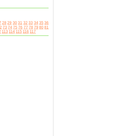
7
28
29
30
31
32
33
34
35
36
2
73
74
75
76
77
78
79
80
81
2
113
114
115
116
117