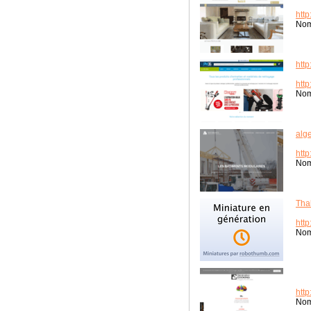
htt
Nom
htt
htt
Nom
alg
htt
Nom
Tha
htt
Nom
htt
Nom