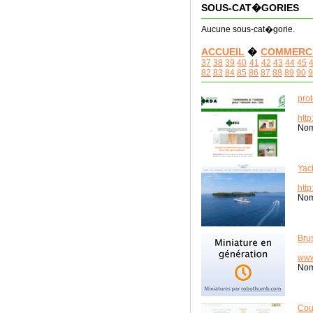
SOUS-CAT�GORIES
Aucune sous-cat�gorie.
ACCUEIL
�
COMMERC
37
38
39
40
41
42
43
44
45
82
83
84
85
86
87
88
89
90
9
prot
http
Nom
Yac
htt
Nom
Bru
www
Nom
Cou