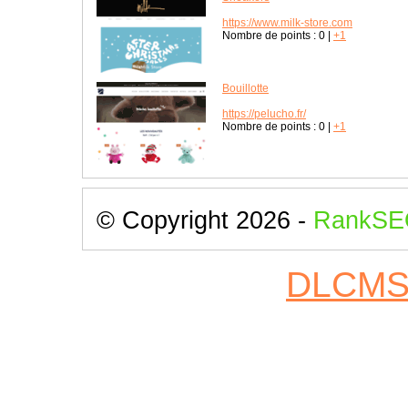
https://www.milk-store.com
Nombre de points :
0
|
+1
Bouillotte
https://pelucho.fr/
Nombre de points :
0
|
+1
© Copyright 2026 -
RankSE
DLCM