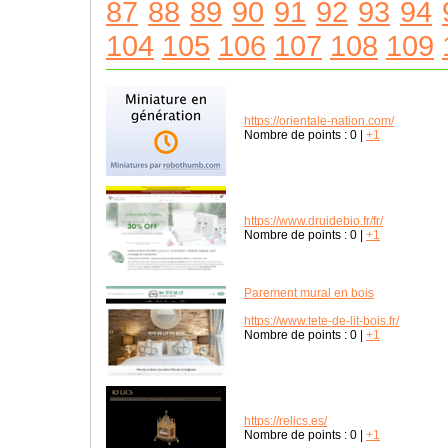
87
88
89
90
91
92
93
94
104
105
106
107
108
109
https://orientale-nation.com/
Nombre de points :
0
|
+1
https://www.druidebio.fr/fr/
Nombre de points :
0
|
+1
Parement mural en bois
https://www.tete-de-lit-bois.fr/
Nombre de points :
0
|
+1
https://relics.es/
Nombre de points :
0
|
+1