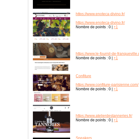
https://www.enoteca-divino.fr/
https://www.enoteca-divino.fr/
Nombre de points :
0
|
+1
https://www.le-fournil-de-franqueville
Nombre de points :
0
|
+1
Confiture
https://www.confiture-parisienne.com/
Nombre de points :
0
|
+1
https://www.atelierdestanneries.fr/
Nombre de points :
0
|
+1
Sneakers