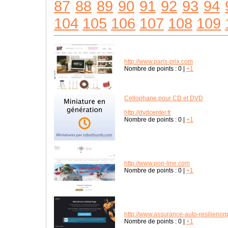
87
88
89
90
91
92
93
94
104
105
106
107
108
109
http://www.paris-prix.com
Nombre de points :
0
|
+1
Cellophane pour CD et DVD
http://dvdcenter.fr
Nombre de points :
0
|
+1
http://www.pop-line.com
Nombre de points :
0
|
+1
http://www.assurance-auto-resilienon
Nombre de points :
0
|
+1