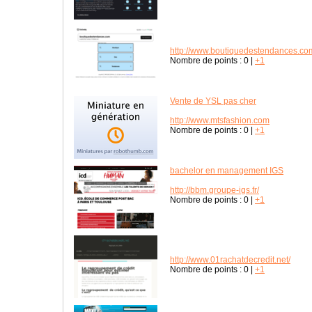
http://www.boutiquedestendances.co
Nombre de points :
0
|
+1
Vente de YSL pas cher
http://www.mtsfashion.com
Nombre de points :
0
|
+1
bachelor en management IGS
http://bbm.groupe-igs.fr/
Nombre de points :
0
|
+1
http://www.01rachatdecredit.net/
Nombre de points :
0
|
+1