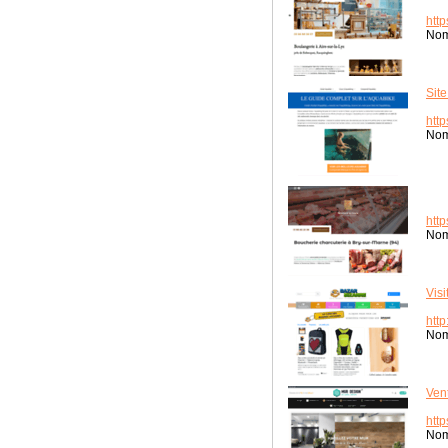
htt
Nom
Sit
http
Nom
http
Nom
Visi
htt
Nom
Ven
http
Nom