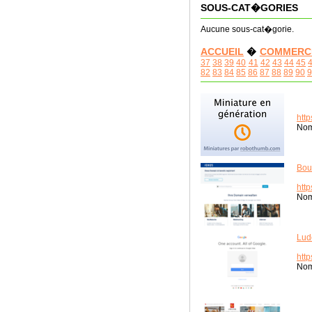
SOUS-CAT�GORIES
Aucune sous-cat�gorie.
ACCUEIL
�
COMMERC
37
38
39
40
41
42
43
44
45
82
83
84
85
86
87
88
89
90
9
http
Nom
Bou
htt
Nom
Lud
http
Nom