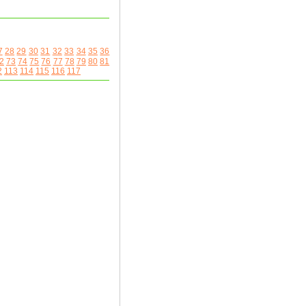
7
28
29
30
31
32
33
34
35
36
2
73
74
75
76
77
78
79
80
81
2
113
114
115
116
117