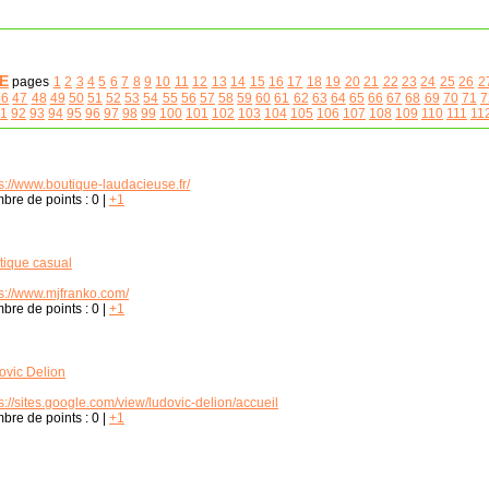
E
pages
1
2
3
4
5
6
7
8
9
10
11
12
13
14
15
16
17
18
19
20
21
22
23
24
25
26
2
46
47
48
49
50
51
52
53
54
55
56
57
58
59
60
61
62
63
64
65
66
67
68
69
70
71
7
1
92
93
94
95
96
97
98
99
100
101
102
103
104
105
106
107
108
109
110
111
11
s://www.boutique-laudacieuse.fr/
bre de points :
0
|
+1
tique casual
ps://www.mjfranko.com/
bre de points :
0
|
+1
ovic Delion
s://sites.google.com/view/ludovic-delion/accueil
bre de points :
0
|
+1