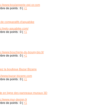
ps://www.boulangerie-epi-or.com
bre de points :
0
|
+1
e de comparatifs d'aquabike
s://velo-aquabike.com/
bre de points :
0
|
+1
s://www.boucherie-du-bourg-bio.fr/
bre de points :
0
|
+1
tez la boutique Bazar Bizarre
p://www.bazar-bizarre.com
bre de points :
0
|
+1
te en ligne des panneaux muraux 3D
s://www.mur-design.fr
bre de points :
0
|
+1