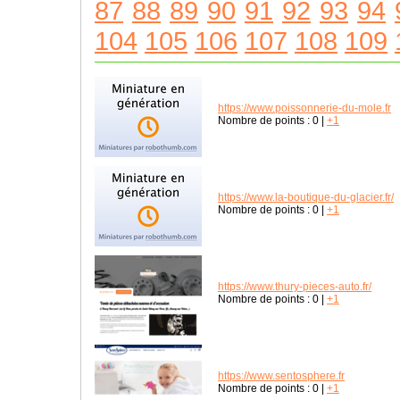
87
88
89
90
91
92
93
94
104
105
106
107
108
109
https://www.poissonnerie-du-mole.fr
Nombre de points :
0
|
+1
https://www.la-boutique-du-glacier.fr/
Nombre de points :
0
|
+1
https://www.thury-pieces-auto.fr/
Nombre de points :
0
|
+1
https://www.sentosphere.fr
Nombre de points :
0
|
+1