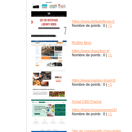
https://www.deltadefense.fr
Nombre de points :
0
|
+1
Ricthie Bros
https://www.rbauction.fr/
Nombre de points :
0
|
+1
https://www.maison-linant.fr
Nombre de points :
0
|
+1
Achat CBD France
https://www.hexagonevert.fr/
Nombre de points :
0
|
+1
Site de comparatifs d'aquabike