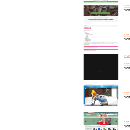
htt
Nom
htt
Nom
Inv
http
Nom
htt
Nom
http
Nom