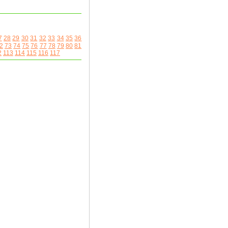
7
28
29
30
31
32
33
34
35
36
2
73
74
75
76
77
78
79
80
81
2
113
114
115
116
117