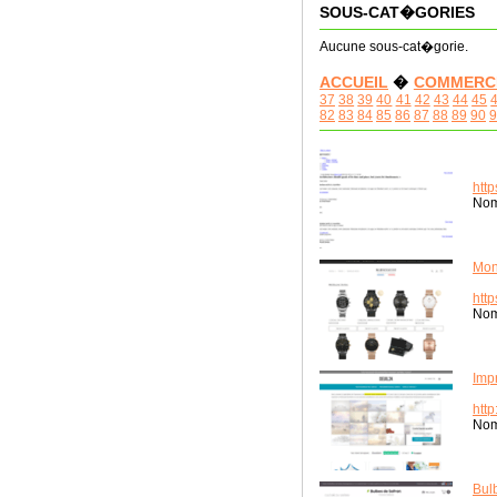
SOUS-CAT�GORIES
Aucune sous-cat�gorie.
ACCUEIL
�
COMMERC
37
38
39
40
41
42
43
44
45
82
83
84
85
86
87
88
89
90
9
http
Nom
Mon
htt
Nom
Imp
http
Nom
Bul