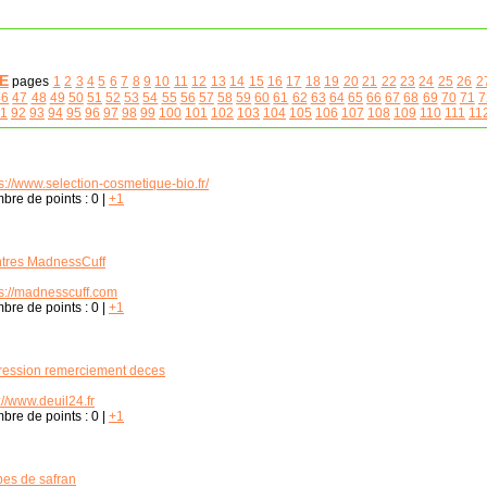
E
pages
1
2
3
4
5
6
7
8
9
10
11
12
13
14
15
16
17
18
19
20
21
22
23
24
25
26
2
46
47
48
49
50
51
52
53
54
55
56
57
58
59
60
61
62
63
64
65
66
67
68
69
70
71
7
1
92
93
94
95
96
97
98
99
100
101
102
103
104
105
106
107
108
109
110
111
11
s://www.selection-cosmetique-bio.fr/
bre de points :
0
|
+1
tres MadnessCuff
ps://madnesscuff.com
bre de points :
0
|
+1
ression remerciement deces
://www.deuil24.fr
bre de points :
0
|
+1
bes de safran