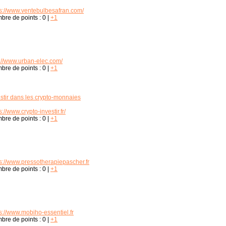
ps://www.ventebulbesafran.com/
bre de points :
0
|
+1
p://www.urban-elec.com/
bre de points :
0
|
+1
estir dans les crypto-monnaies
s://www.crypto-investir.fr/
bre de points :
0
|
+1
ps://www.pressotherapiepascher.fr
bre de points :
0
|
+1
s://www.mobiho-essentiel.fr
bre de points :
0
|
+1