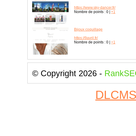
https://www.sky-dancer.fr/
Nombre de points :
0
|
+1
Bijoux coquillage
https://9avril.fr/
Nombre de points :
0
|
+1
© Copyright 2026 -
RankSE
DLCM