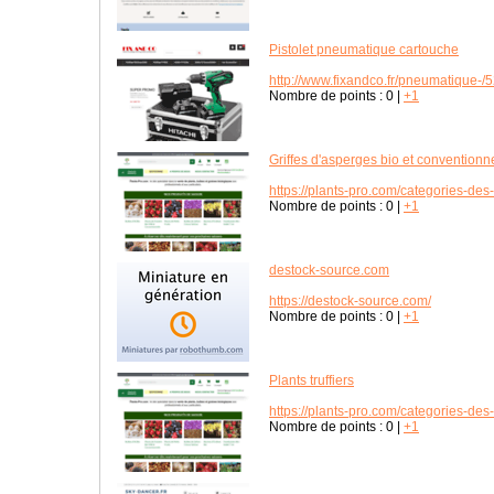
Pistolet pneumatique cartouche
http://www.fixandco.fr/pneumatique-/
Nombre de points :
0
|
+1
Griffes d'asperges bio et conventionn
https://plants-pro.com/categories-des-
Nombre de points :
0
|
+1
destock-source.com
https://destock-source.com/
Nombre de points :
0
|
+1
Plants truffiers
https://plants-pro.com/categories-des-p
Nombre de points :
0
|
+1