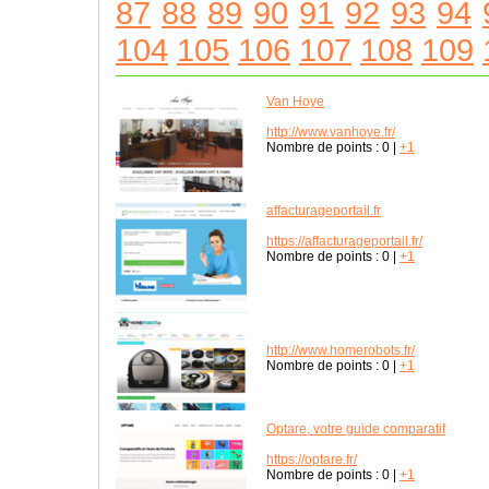
87
88
89
90
91
92
93
94
104
105
106
107
108
109
Van Hoye
http://www.vanhoye.fr/
Nombre de points :
0
|
+1
affacturageportail.fr
https://affacturageportail.fr/
Nombre de points :
0
|
+1
http://www.homerobots.fr/
Nombre de points :
0
|
+1
Optare, votre guide comparatif
https://optare.fr/
Nombre de points :
0
|
+1